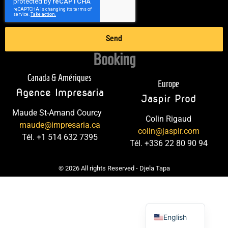
Send
Booking
Canada & Amériques
Europe
Agence Impresaria
Jaspir Prod
Maude St-Amand Courcy
Colin Rigaud
maude@impresaria.ca
colin@jaspir.com
Tél. +1 514 632 7395
Tél. +336 22 80 90 94
© 2026 All rights Reserved - Djela Tapa
Français
English