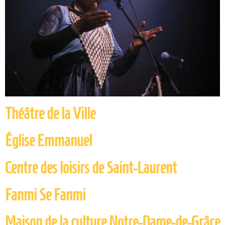
Théâtre de la Ville
Église Emmanuel
Centre des loisirs de Saint-Laurent
Fanmi Se Fanmi
Maison de la culture Notre-Dame-de-Grâce