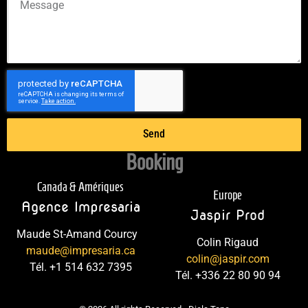
Send
Booking
Canada & Amériques
Europe
Agence Impresaria
Jaspir Prod
Maude St-Amand Courcy
Colin Rigaud
maude@impresaria.ca
colin@jaspir.com
Tél. +1 514 632 7395
Tél. +336 22 80 90 94