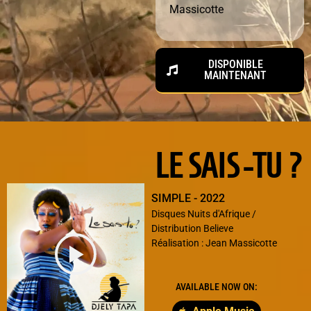
Massicotte
DISPONIBLE
MAINTENANT
LE SAIS -TU ?
SIMPLE - 2022
Disques Nuits d'Afrique /
Distribution Believe
Réalisation : Jean Massicotte
AVAILABLE NOW ON: